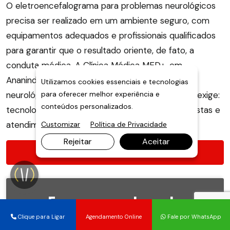
O eletroencefalograma para problemas neurológicos
precisa ser realizado em um ambiente seguro, com
equipamentos adequados e profissionais qualificados
para garantir que o resultado oriente, de fato, a
conduta médica. A Clínica Médica MED+, em
Ananindeua, oferece o EEG para diagnóstico
Utilizamos cookies essenciais e tecnologias
para oferecer melhor experiência e
neurológico com toda a estrutura que o exame exige:
conteúdos personalizados.
tecnologia de ponta, laudo emitido por especialistas e
atendimento personalizado do início ao fim.
Customizar
Política de Privacidade
Rejeitar
Aceitar
Agendamento Online
Faça seu agendamento
Clique para Ligar
Agendamento Online
Fale por WhatsApp
Preencha o formulário abaixo
para solicitar atendimento