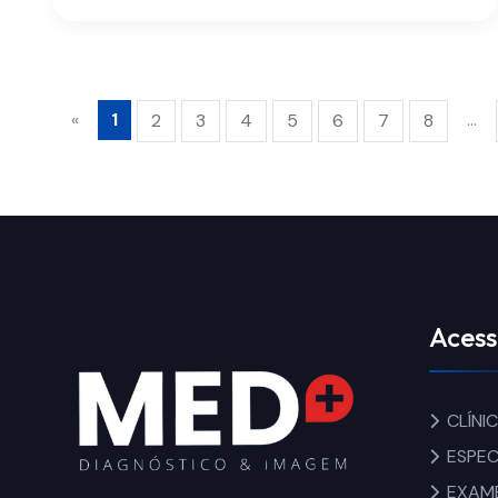
«
1
...
2
3
4
5
6
7
8
Acess
CLÍNI
ESPEC
EXAM