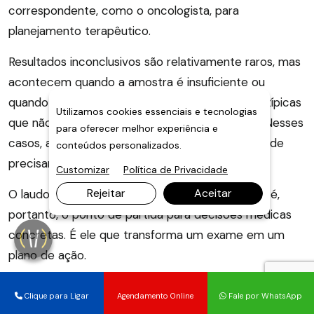
correspondente, como o oncologista, para
planejamento terapêutico.
Resultados inconclusivos são relativamente raros, mas
acontecem quando a amostra é insuficiente ou
quando as células apresentam características atípicas
Utilizamos cookies essenciais e tecnologias
que não permitem uma classificação definitiva. Nesses
para oferecer melhor experiência e
casos, a biópsia para diagnóstico de doenças pode
conteúdos personalizados.
precisar ser repetida com uma amostra maior.
Customizar
Política de Privacidade
Rejeitar
Aceitar
O laudo da biópsia para diagnóstico de doenças é,
portanto, o ponto de partida para decisões médicas
concretas. É ele que transforma um exame em um
plano de ação.
Clique para Ligar
Agendamento Online
Fale por WhatsApp
7. Conclusão