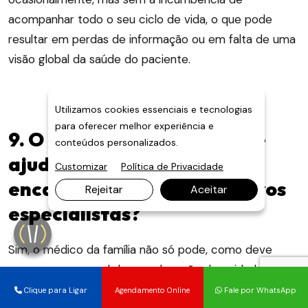
acompanhar todo o seu ciclo de vida, o que pode
resultar em perdas de informação ou em falta de uma
visão global da saúde do paciente.
Utilizamos cookies essenciais e tecnologias
para oferecer melhor experiência e
9. O médico da família pode
conteúdos personalizados.
ajudar no diagnóstico e
Customizar
Política de Privacidade
encaminhamento para outros
Rejeitar
Aceitar
especialistas?
Sim, o médico da família não só pode, como deve
exercer esse papel de coordenação do cuidado.
Entender o que faz um médico da família significa
Clique para Ligar
Agendamento Online
Fale por WhatsApp